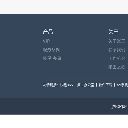
产品
关于
VIP
关于账王
服务条款
联系我们
报税·办事
工作机会
账王之歌
友情链接：
快租365
第二办公室
软件下载
zol手
沪ICP备1