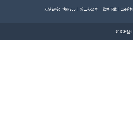
友情链接：
快租365
第二办公室
软件下载
zol手
沪ICP备1